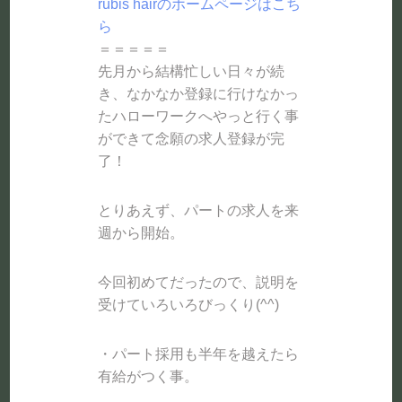
rubis hairのホームページはこち
ら
＝＝＝＝＝
先月から結構忙しい日々が続
き、なかなか登録に行けなかっ
たハローワークへやっと行く事
ができて念願の求人登録が完
了！
とりあえず、パートの求人を来
週から開始。
今回初めてだったので、説明を
受けていろいろびっくり(^^)
・パート採用も半年を越えたら
有給がつく事。