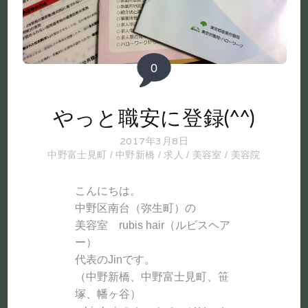
0
やっと職安に登録(^^)
2017年3月8日
中野富士見町
/
中野新橋
/
求人
/
美容室
/
美容院
こんにちは。
中野区南台（弥生町）の
美容室 rubis hair（ルビスヘア
ー）
代表のJinです。
（中野新橋、中野富士見町、笹
塚、幡ヶ谷）