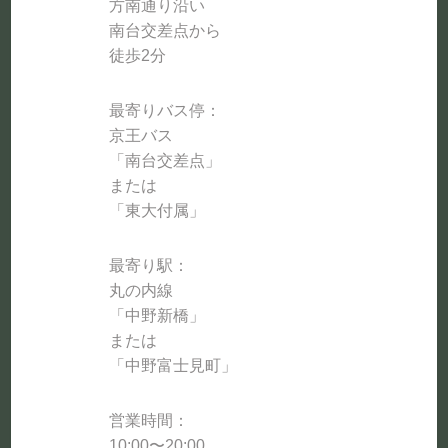
方南通り沿い
南台交差点から
徒歩2分
最寄りバス停：
京王バス
「南台交差点」
または
「東大付属」
最寄り駅：
丸の内線
「中野新橋」
または
「中野富士見町」
営業時間：
10:00〜20:00