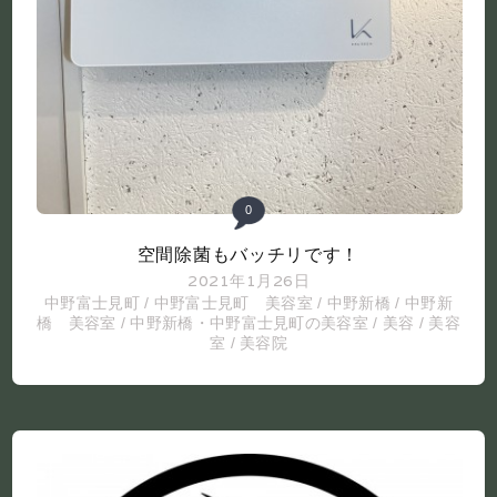
0
空間除菌もバッチリです！
2021年1月26日
中野富士見町
/
中野富士見町 美容室
/
中野新橋
/
中野新
橋 美容室
/
中野新橋・中野富士見町の美容室
/
美容
/
美容
室
/
美容院