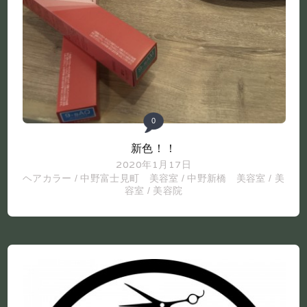
0
新色！！
2020年1月17日
ヘアカラー
/
中野富士見町 美容室
/
中野新橋 美容室
/
美
容室
/
美容院