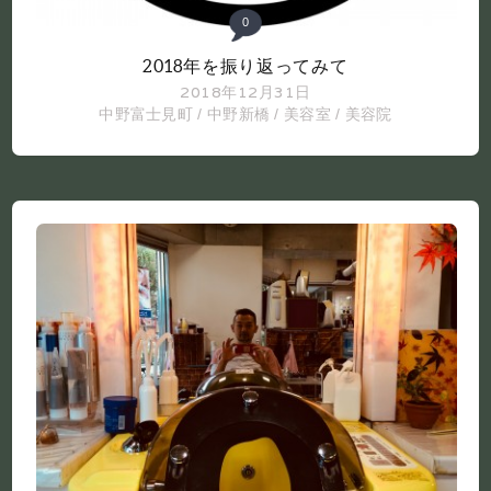
0
2018年を振り返ってみて
2018年12月31日
中野富士見町
/
中野新橋
/
美容室
/
美容院