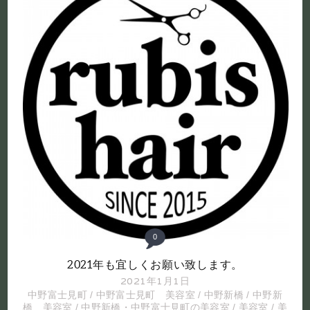
0
2021年も宜しくお願い致します。
2021年1月1日
中野富士見町
/
中野富士見町 美容室
/
中野新橋
/
中野新
橋 美容室
/
中野新橋・中野富士見町の美容室
/
美容室
/
美