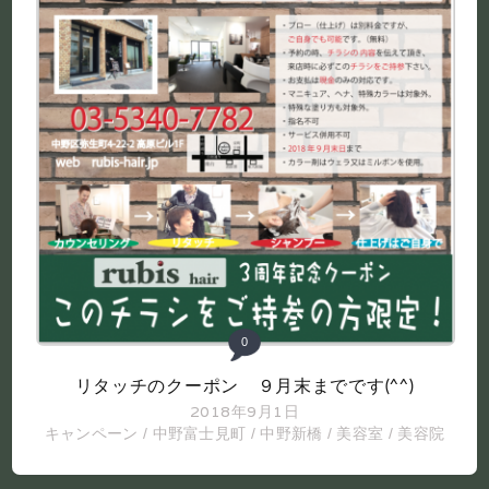
0
リタッチのクーポン ９月末までです(^^)
2018年9月1日
キャンペーン
/
中野富士見町
/
中野新橋
/
美容室
/
美容院