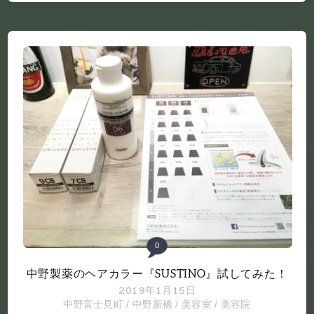
0
中野製薬のヘアカラー『SUSTINO』試してみた！
2019年1月15日
中野富士見町
/
中野新橋
/
美容室
/
美容院