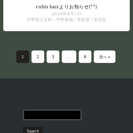
rubis hairよりお知らせ(^^)
2018年8月1日
中野富士見町
/
中野新橋
/
美容室
/
美容院
1
2
3
…
8
次へ »