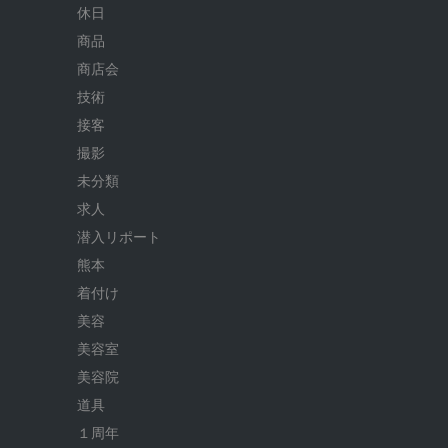
休日
商品
商店会
技術
接客
撮影
未分類
求人
潜入リポート
熊本
着付け
美容
美容室
美容院
道具
１周年