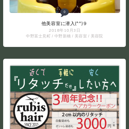
0
他美容室に潜入(^^)９
2018年10月3日
中野富士見町
/
中野新橋
/
美容室
/
美容院